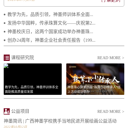
[了解更多]
2021.04.29 继往开来 携手向前 ——2021年...
教学为先，品质引领，神墨师训体系全面...
2021.02.25 庆祝建党一百周年 祝福祖国繁荣...
发扬中华国粹，传承珠算文化——庆祝第2...
神墨校庆日，这两个国家成功举办神墨珠...
2021.01.14 李绵军总校长2021年新年贺词
创办24周年，神墨企业社会责任报告（199...
2021.01.14 长大后我就成为了你
课程研究院
READ MORE >
教学为先，品质引领，神墨师训体系全
神墨珠心算第四届“珠算小小传承人”线
面助推高质量双发展
上活动成功举办
公益项目
READ MORE >
神墨简讯 | 广西神墨学校携手当地民进开展绘画公益活动
2022年10月12日