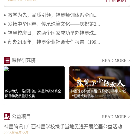
[了解更多]
2021.01.14 长大后我就成为了你
教学为先，品质引领，神墨师训体系全面...
发扬中华国粹，传承珠算文化——庆祝第2...
神墨校庆日，这两个国家成功举办神墨珠...
创办24周年，神墨企业社会责任报告（199...
课程研究院
READ MORE >
教学为先，品质引领，神墨师训体系全
神墨珠心算第四届“珠算小小传承人”线
面助推高质量双发展
上活动成功举办
公益项目
READ MORE >
神墨简讯 | 广西神墨学校携手当地民进开展绘画公益活动
2022年10月12日