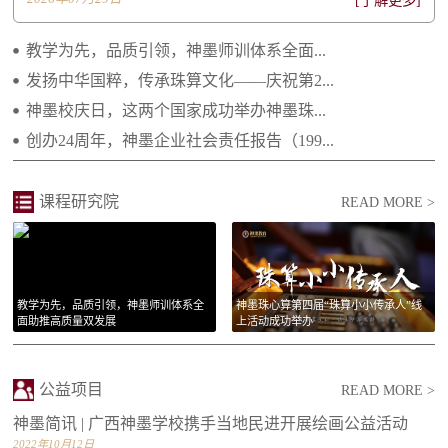
[了解更多]
2022.06.20 不忘初心 感恩有您——致所有神...
2021.04.29 继往开来 携手向前 ——2021年...
教学为先，品质引领，神墨师训体系全面...
发扬中华国粹，传承珠算文化——庆祝第2...
2021.02.25 庆祝建党一百周年 祝福祖国繁荣...
神墨校庆日，这两个国家成功举办神墨珠...
2021.01.14 李绵军总校长2021年新年贺词
创办24周年，神墨企业社会责任报告（199...
2021.01.14 长大后我就成为了你
课程研究院
READ MORE >
教学为先，品质引领，神墨师训体系全
神墨珠心算第四届“珠算小小传承人”线
面助推高质量双发展
上活动成功举办
公益项目
READ MORE >
神墨简讯 | 广西神墨学校携手当地民进开展绘画公益活动
2022年10月12日