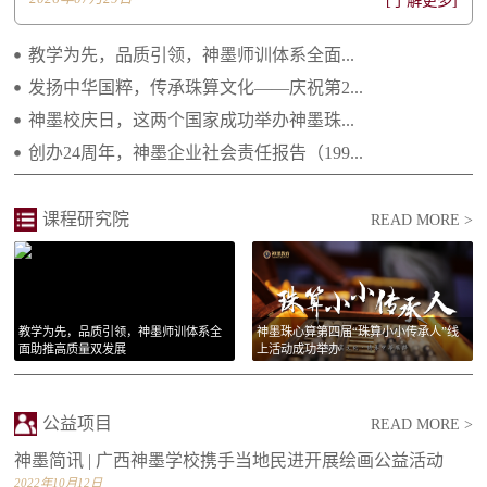
[了解更多]
2021.04.29 继往开来 携手向前 ——2021年...
教学为先，品质引领，神墨师训体系全面...
2021.02.25 庆祝建党一百周年 祝福祖国繁荣...
发扬中华国粹，传承珠算文化——庆祝第2...
神墨校庆日，这两个国家成功举办神墨珠...
2021.01.14 李绵军总校长2021年新年贺词
创办24周年，神墨企业社会责任报告（199...
2021.01.14 长大后我就成为了你
课程研究院
READ MORE >
教学为先，品质引领，神墨师训体系全
神墨珠心算第四届“珠算小小传承人”线
面助推高质量双发展
上活动成功举办
公益项目
READ MORE >
神墨简讯 | 广西神墨学校携手当地民进开展绘画公益活动
2022年10月12日