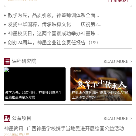
[了解更多]
2022.06.20 不忘初心 感恩有您——致所有神...
教学为先，品质引领，神墨师训体系全面...
2021.04.29 继往开来 携手向前 ——2021年...
发扬中华国粹，传承珠算文化——庆祝第2...
神墨校庆日，这两个国家成功举办神墨珠...
2021.02.25 庆祝建党一百周年 祝福祖国繁荣...
创办24周年，神墨企业社会责任报告（199...
2021.01.14 李绵军总校长2021年新年贺词
2021.01.14 长大后我就成为了你
课程研究院
READ MORE >
教学为先，品质引领，神墨师训体系全
神墨珠心算第四届“珠算小小传承人”线
面助推高质量双发展
上活动成功举办
公益项目
READ MORE >
神墨简讯 | 广西神墨学校携手当地民进开展绘画公益活动
2022年10月12日