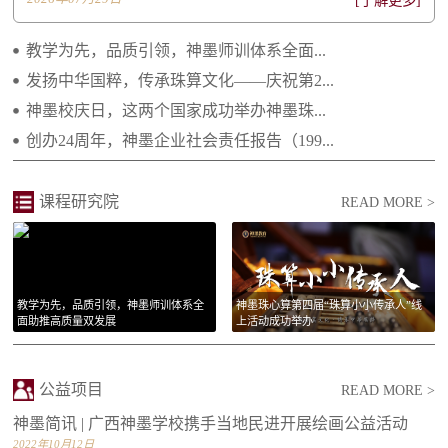
[了解更多]
2022.06.20 不忘初心 感恩有您——致所有神...
教学为先，品质引领，神墨师训体系全面...
2021.04.29 继往开来 携手向前 ——2021年...
发扬中华国粹，传承珠算文化——庆祝第2...
神墨校庆日，这两个国家成功举办神墨珠...
2021.02.25 庆祝建党一百周年 祝福祖国繁荣...
创办24周年，神墨企业社会责任报告（199...
2021.01.14 李绵军总校长2021年新年贺词
2021.01.14 长大后我就成为了你
课程研究院
READ MORE >
教学为先，品质引领，神墨师训体系全
神墨珠心算第四届“珠算小小传承人”线
面助推高质量双发展
上活动成功举办
公益项目
READ MORE >
神墨简讯 | 广西神墨学校携手当地民进开展绘画公益活动
2022年10月12日