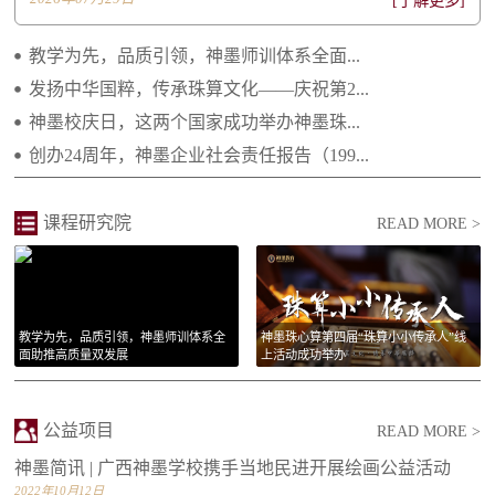
[了解更多]
2022.06.20 不忘初心 感恩有您——致所有神...
教学为先，品质引领，神墨师训体系全面...
2021.04.29 继往开来 携手向前 ——2021年...
发扬中华国粹，传承珠算文化——庆祝第2...
2021.02.25 庆祝建党一百周年 祝福祖国繁荣...
神墨校庆日，这两个国家成功举办神墨珠...
创办24周年，神墨企业社会责任报告（199...
2021.01.14 李绵军总校长2021年新年贺词
2021.01.14 长大后我就成为了你
课程研究院
READ MORE >
教学为先，品质引领，神墨师训体系全
神墨珠心算第四届“珠算小小传承人”线
面助推高质量双发展
上活动成功举办
公益项目
READ MORE >
神墨简讯 | 广西神墨学校携手当地民进开展绘画公益活动
2022年10月12日