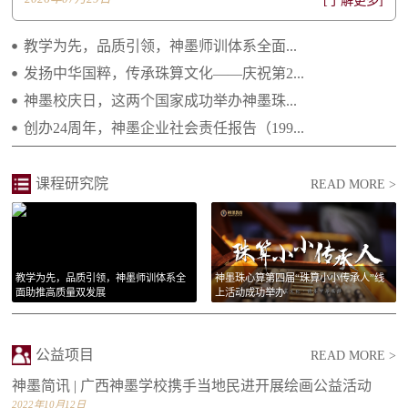
[了解更多]
2022.06.20 不忘初心 感恩有您——致所有神...
教学为先，品质引领，神墨师训体系全面...
2021.04.29 继往开来 携手向前 ——2021年...
发扬中华国粹，传承珠算文化——庆祝第2...
神墨校庆日，这两个国家成功举办神墨珠...
2021.02.25 庆祝建党一百周年 祝福祖国繁荣...
创办24周年，神墨企业社会责任报告（199...
2021.01.14 李绵军总校长2021年新年贺词
2021.01.14 长大后我就成为了你
课程研究院
READ MORE >
教学为先，品质引领，神墨师训体系全
神墨珠心算第四届“珠算小小传承人”线
面助推高质量双发展
上活动成功举办
公益项目
READ MORE >
神墨简讯 | 广西神墨学校携手当地民进开展绘画公益活动
2022年10月12日