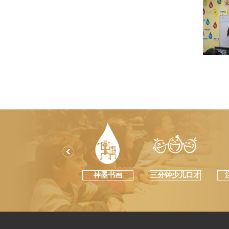
神墨书画
三分钟少儿口才