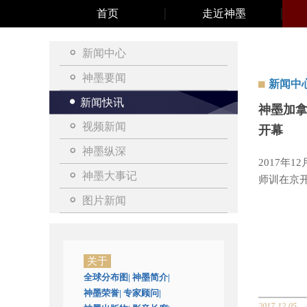
首页
走近神墨
新闻中心
神墨要闻
新闻中
新闻快讯
神墨加拿
视频新闻
开幕
神墨纵深
2017年
神墨大事记
师训在京
图片新闻
关于
全球分布图
|
神墨简介
|
神墨荣誉
|
专家顾问
|
2017-12-05