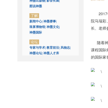
神墨出版物
|
影音长廊
|
图说神墨
20
了解
院马瑞彩
新闻中心
|
神墨赛事
|
珠算博物馆
|
神墨文化
|
长、老师
神墨国际
随着
论坛
专家与学术
|
教育前沿
|
风物志
|
课程国际
神墨论坛
|
神墨人才库
的国际家