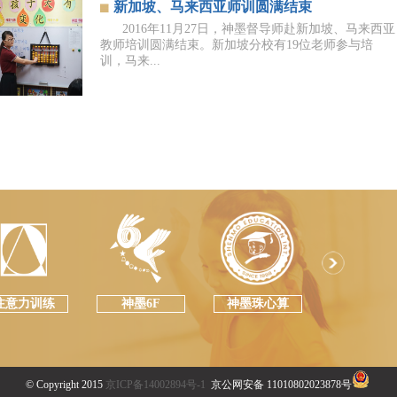
新加坡、马来西亚师训圆满结束
2016年11月27日，神墨督导师赴新加坡、马来西亚
教师培训圆满结束。新加坡分校有19位老师参与培
训，马来...
注意力训练
神墨6F
神墨珠心算
© Copyright 2015
京ICP备14002894号-1
京公网安备 11010802023878号