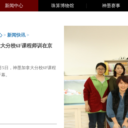
新闻中心
珠算博物馆
神墨赛事
心
>
新闻快讯
>
大分校6F课程师训在京
12月5日，神墨加拿大分校6F课程
开幕。