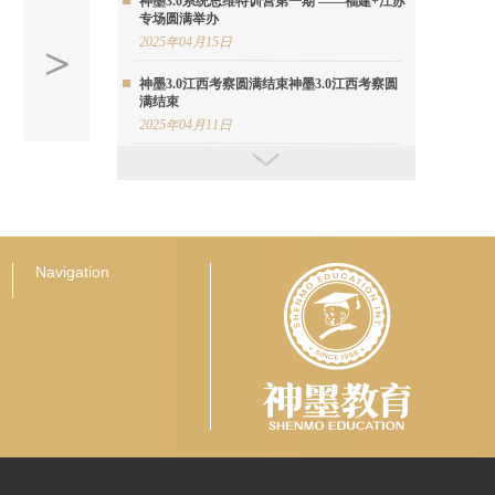
神墨3.0系统思维特训营第一期 ——福建+江苏
专场圆满举办
2025年04月15日
神墨3.0江西考察圆满结束神墨3.0江西考察圆
满结束
2025年04月11日
神墨星星河志愿者持续为特殊群体开展珠心算
公益课程
2025年04月10日
神墨首期教学基地考察团暨心智落地交流会圆
满举办
Navigation
2025年04月09日
神墨3.0安徽省考察活动圆满结束
2025年04月08日
神墨总部及全球神墨人向缅甸神墨学校捐赠30
余万元爱心善款
2025年04月07日