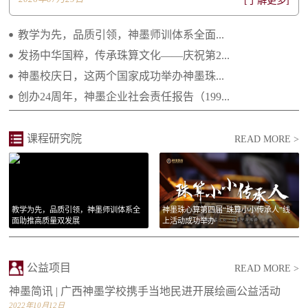
[了解更多]
2022.06.20 不忘初心 感恩有您——致所有神...
教学为先，品质引领，神墨师训体系全面...
2021.04.29 继往开来 携手向前 ——2021年...
发扬中华国粹，传承珠算文化——庆祝第2...
神墨校庆日，这两个国家成功举办神墨珠...
2021.02.25 庆祝建党一百周年 祝福祖国繁荣...
创办24周年，神墨企业社会责任报告（199...
2021.01.14 李绵军总校长2021年新年贺词
2021.01.14 长大后我就成为了你
课程研究院
READ MORE >
教学为先，品质引领，神墨师训体系全
神墨珠心算第四届“珠算小小传承人”线
面助推高质量双发展
上活动成功举办
公益项目
READ MORE >
神墨简讯 | 广西神墨学校携手当地民进开展绘画公益活动
2022年10月12日