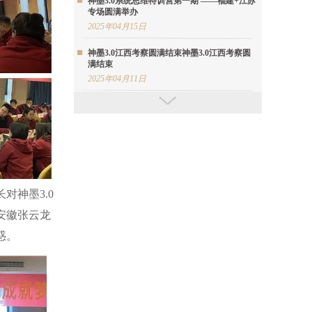
神墨3.0系统思维特训营第一期 ——福建+江苏
专场圆满举办
2025年04月15日
神墨3.0江西考察圆满结束神墨3.0江西考察圆
满结束
2025年04月11日
神墨星星河志愿者持续为特殊群体开展珠心算
公益课程
2025年04月10日
神墨首期教学基地考察团暨心智落地交流会圆
满举办
2025年04月09日
对神墨3.0
神墨3.0安徽省考察活动圆满结束
安徽张云龙
2025年04月08日
惑。
神墨总部及全球神墨人向缅甸神墨学校捐赠30
余万元爱心善款
2025年04月07日