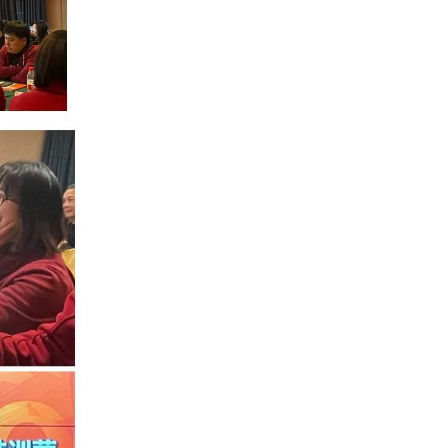
神墨学员荣获国家图书馆短视频征集优秀作品
奖并来京研学
2025年03月03日
神墨3.0陕西省考察活动圆满结束
2025年02月27日
全国神墨90后先锋队一组考察活动圆满结束
2025年02月26日
小溪花道“莲心荟”庆祝三八妇女节花道公益课
圆满举行
2025年02月25日
第76期神墨国际珠心算师训圆满举行
2025年02月24日
北京珠算心算协会领导莅临神墨总部参观交流
2025年02月21日