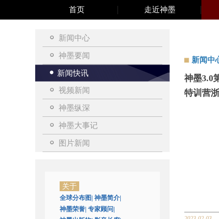
首页
走近神墨
新闻中心
神墨要闻
新闻中
新闻快讯
神墨3.
视频新闻
特训营
神墨纵深
神墨大事记
图片新闻
关于
全球分布图
|
神墨简介
|
神墨荣誉
|
专家顾问
|
2023-02-03