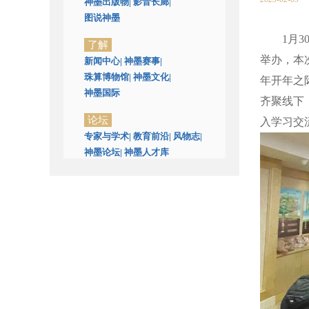
神墨出版物
|
影音长廊
|
图说神墨
1月
了解
举办，本
新闻中心
|
神墨赛事
|
珠算博物馆
|
神墨文化
|
年开年之
神墨国际
齐聚线下
论坛
入学习交
专家与学术
|
教育前沿
|
风物志
|
神墨论坛
|
神墨人才库