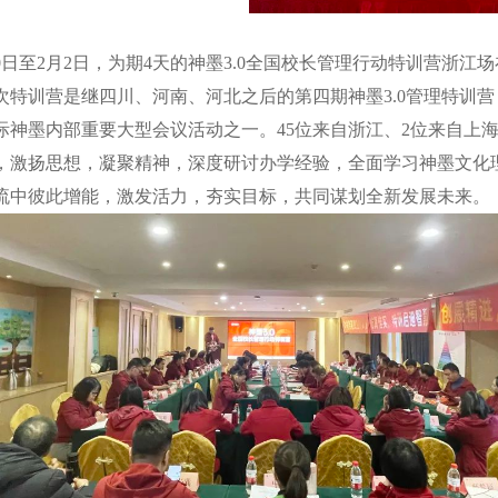
30日至2月2日，为期4天的神墨3.0全国校长管理行动特训营浙江
次特训营是继四川、河南、河北之后的第四期神墨3.0管理特训营，
际神墨内部重要大型会议活动之一。45位来自浙江、2位来自上
，激扬思想，凝聚精神，深度研讨办学经验，全面学习神墨文化
流中彼此增能，激发活力，夯实目标，共同谋划全新发展未来。