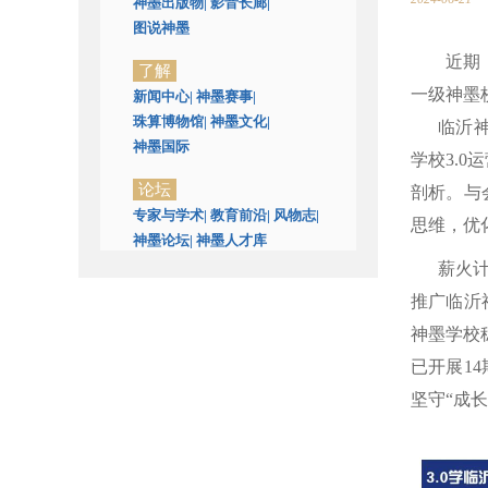
神墨出版物
|
影音长廊
|
图说神墨
近期
了解
一级神墨
新闻中心
|
神墨赛事
|
珠算博物馆
|
神墨文化
|
临沂
神墨国际
学校3.0
论坛
剖析。与
专家与学术
|
教育前沿
|
风物志
|
思维，优
神墨论坛
|
神墨人才库
薪火计
推广临沂
神墨学校稳
已开展1
坚守“成