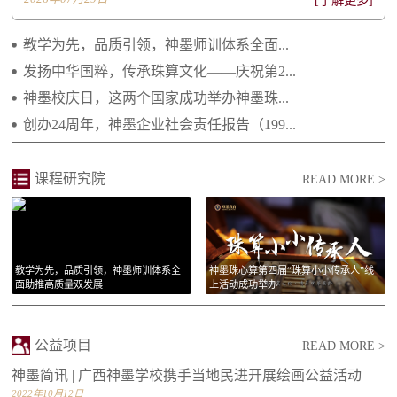
[了解更多]
2021.04.29 继往开来 携手向前 ——2021年...
教学为先，品质引领，神墨师训体系全面...
2021.02.25 庆祝建党一百周年 祝福祖国繁荣...
发扬中华国粹，传承珠算文化——庆祝第2...
神墨校庆日，这两个国家成功举办神墨珠...
2021.01.14 李绵军总校长2021年新年贺词
创办24周年，神墨企业社会责任报告（199...
2021.01.14 长大后我就成为了你
课程研究院
READ MORE >
教学为先，品质引领，神墨师训体系全
神墨珠心算第四届“珠算小小传承人”线
面助推高质量双发展
上活动成功举办
公益项目
READ MORE >
神墨简讯 | 广西神墨学校携手当地民进开展绘画公益活动
2022年10月12日