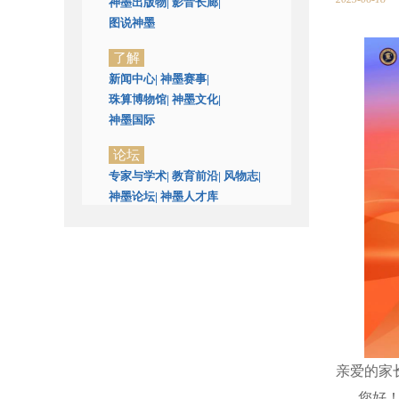
神墨出版物
|
影音长廊
|
图说神墨
了解
新闻中心
|
神墨赛事
|
珠算博物馆
|
神墨文化
|
神墨国际
论坛
专家与学术
|
教育前沿
|
风物志
|
神墨论坛
|
神墨人才库
亲爱的家
您好