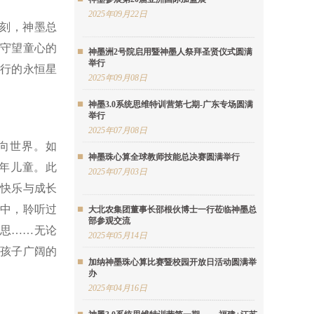
2025年09月22日
刻，神墨总
守望童心的
神墨洲2号院启用暨神墨人祭拜圣贤仪式圆满
举行
行的永恒星
2025年09月08日
神墨3.0系统思维特训营第七期-广东专场圆满
举行
2025年07月08日
向世界。如
神墨珠心算全球教师技能总决赛圆满举行
年儿童。此
2025年07月03日
快乐与成长
中，聆听过
大北农集团董事长邵根伙博士一行莅临神墨总
部参观交流
哲思……无论
2025年05月14日
孩子广阔的
加纳神墨珠心算比赛暨校园开放日活动圆满举
办
2025年04月16日