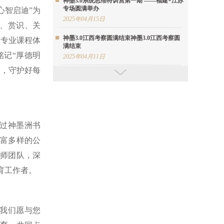
神墨3.0系统思维特训营第一期 ——福建+江苏
专场圆满举办
心智启迪”为
2025年04月15日
、赏识、关
神墨3.0江西考察圆满结束神墨3.0江西考察圆
育专业课程体
满结束
记“厚德明
2025年04月11日
力，守护好每
神墨星星河志愿者持续为特殊群体开展珠心算
公益课程
2025年04月10日
神墨首期教学基地考察团暨心智落地交流会圆
满举办
过神墨洲书
2025年04月09日
富多样的公
神墨3.0安徽省考察活动圆满结束
师团队，深
2025年04月08日
育工作者。
神墨总部及全球神墨人向缅甸神墨学校捐赠30
余万元爱心善款
2025年04月07日
我们愿与您