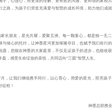
挽手，心连心，用更深的理解、更有效的沟通、更和谐的家校共
行之路，为孩子们营造充满爱与智慧的成长环境，助力他们成就
的家长朋友，星光共耀，爱聚五洲。每一颗童心，都是独一无二
择与倾心的托付，让神墨星河更加璀璨夺目，也赋予我们前行的
祝愿，您能在神墨的大家庭里，不仅见证孩子的进步，也能收获
丰盈，感受生命绽放的喜悦，共同迈向“三圆”智慧人生。
岁月，让我们继续携手同行，以心育心，用爱的星光，照亮孩子
好征程！
神墨总部携