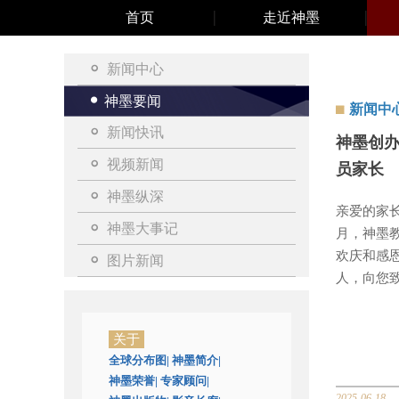
首页
走近神墨
新闻中心
神墨要闻
新闻中
新闻快讯
神墨创
视频新闻
员家长
神墨纵深
亲爱的家
神墨大事记
月，神墨
欢庆和感
图片新闻
人，向您
关于
全球分布图
|
神墨简介
|
神墨荣誉
|
专家顾问
|
2025-06-18