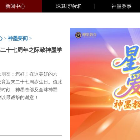
新闻中心
珠算博物馆
神墨赛事
心
>
神墨要闻
>
办二十七周年之际致神墨学
长朋友：您好！在这美好的六
教育迎来二十七周岁生日。值此
恩时刻，神墨总部及全球神墨
致以最诚挚的谢意！