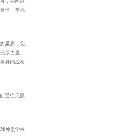
育，共同点
福建省级考察及校长峰会圆满举行
2025年03月10日
自信、幸福
神墨尼日利亚学校公益基金会开展公益活动
2025年03月07日
的星辰，您
2025全国少年儿童多元才艺风采展”即将启动
无尽力量。
2025年03月06日
自身的成长
2025年神墨教学督导部联动大会圆满举行
2025年03月06日
神墨北京总部员工参观农信互联
们通往无限
2025年03月04日
2025年“神墨长青树”公益植树活动正式开启！
2025年03月04日
全球神墨学校