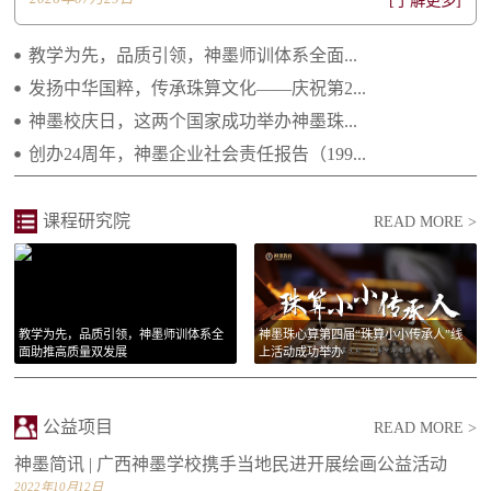
[了解更多]
2022.06.20 不忘初心 感恩有您——致所有神...
教学为先，品质引领，神墨师训体系全面...
2021.04.29 继往开来 携手向前 ——2021年...
发扬中华国粹，传承珠算文化——庆祝第2...
神墨校庆日，这两个国家成功举办神墨珠...
2021.02.25 庆祝建党一百周年 祝福祖国繁荣...
创办24周年，神墨企业社会责任报告（199...
2021.01.14 李绵军总校长2021年新年贺词
2021.01.14 长大后我就成为了你
课程研究院
READ MORE >
教学为先，品质引领，神墨师训体系全
神墨珠心算第四届“珠算小小传承人”线
面助推高质量双发展
上活动成功举办
公益项目
READ MORE >
神墨简讯 | 广西神墨学校携手当地民进开展绘画公益活动
2022年10月12日